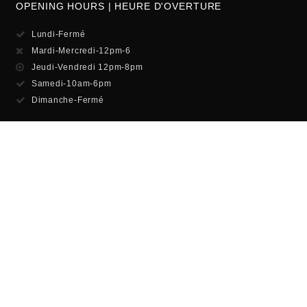
OPENING HOURS | HEURE D'OVERTURE
Lundi-Fermé
Mardi-Mercredi-12pm-6
Jeudi-Vendredi 12pm-8pm
Samedi-10am-6pm
Dimanche-Fermé
JOIN THE MAILING LIST
Get updates on special events and receive your first drink on us!
SUBSCRIBE